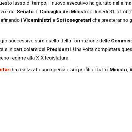
questo lasso di tempo, il nuovo esecutivo ha giurato nelle m
ra
e del
Senato
. Il
Consiglio dei Ministri
di lunedì 31 ottobr
 definendo i
Viceministri
e
Sottosegretari
che presteranno g
aggio successivo sarà quello della formazione delle
Commiss
za e in particolare dei
Presidenti
. Una volta completata quest
ieno regime alla XIX legislatura.
ntari
ha realizzato uno speciale sui profili di tutti i
Ministri
,
V