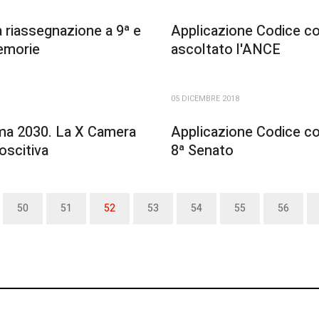
ta riassegnazione a 9ª e
Applicazione Codice con
memorie
ascoltato l'ANCE
05 DICEMBRE 2018
ma 2030. La X Camera
Applicazione Codice con
oscitiva
8ª Senato
50
51
52
53
54
55
56