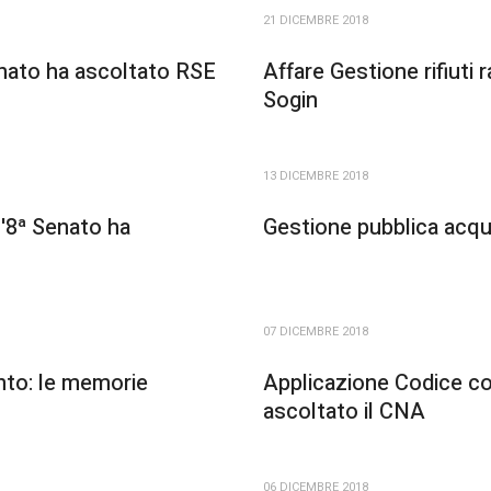
21 DICEMBRE 2018
nato ha ascoltato RSE
Affare Gestione rifiuti 
Sogin
13 DICEMBRE 2018
l'8ª Senato ha
Gestione pubblica acque
07 DICEMBRE 2018
nto: le memorie
Applicazione Codice con
ascoltato il CNA
06 DICEMBRE 2018