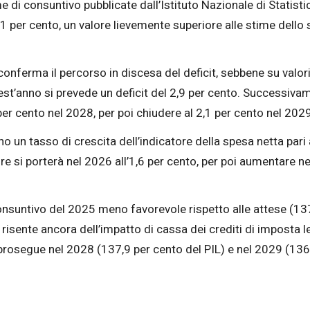
e di consuntivo pubblicate dall’Istituto Nazionale di Statistic
,1 per cento, un valore lievemente superiore alle stime dello
onferma il percorso in discesa del deficit, sebbene su valori 
est’anno si prevede un deficit del 2,9 per cento. Successivam
per cento nel 2028, per poi chiudere al 2,1 per cento nel 2029
un tasso di crescita dell’indicatore della spesa netta pari al
e si porterà nel 2026 all’1,6 per cento, per poi aumentare nel
 consuntivo del 2025 meno favorevole rispetto alle attese (13
 risente ancora dell’impatto di cassa dei crediti di imposta l
 prosegue nel 2028 (137,9 per cento del PIL) e nel 2029 (136