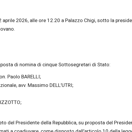
22 aprile 2026, alle ore 12.20 a Palazzo Chigi, sotto la presi
tovano.
proposta di nomina di cinque Sottosegretari di Stato:
, on. Paolo BARELLI;
nazionale, avv. Massimo DELL’UTRI;
 BIZZOTTO;
o del Presidente della Repubblica, su proposta del President
amati a coadiuvare, come disposto dall’articolo 10 della leg