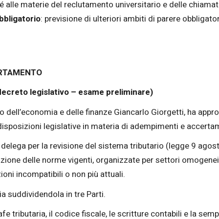
é alle materie del reclutamento universitario e delle chiamat
bbligatorio
: previsione di ulteriori ambiti di parere obbligat
ERTAMENTO
creto legislativo – esame preliminare)
tro dell’economia e delle finanze Giancarlo Giorgetti, ha app
e disposizioni legislative in materia di adempimenti e accerta
 delega per la revisione del sistema tributario (legge 9 agos
iduazione delle norme vigenti, organizzate per settori omogen
ni incompatibili o non più attuali.
a suddividendola in tre Parti.
afe tributaria, il codice fiscale, le scritture contabili e la sem