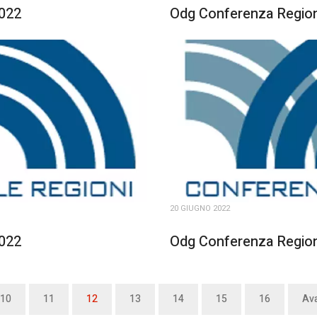
2022
Odg Conferenza Regioni
20 GIUGNO 2022
2022
Odg Conferenza Region
10
11
12
13
14
15
16
Ava