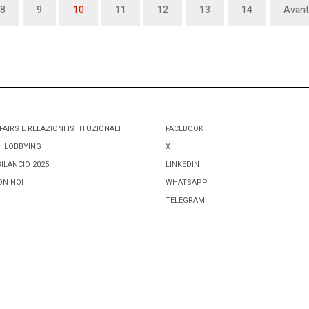
8
9
10
11
12
13
14
Avant
FAIRS E RELAZIONI ISTITUZIONALI
FACEBOOK
I LOBBYING
X
BILANCIO 2025
LINKEDIN
ON NOI
WHATSAPP
TELEGRAM