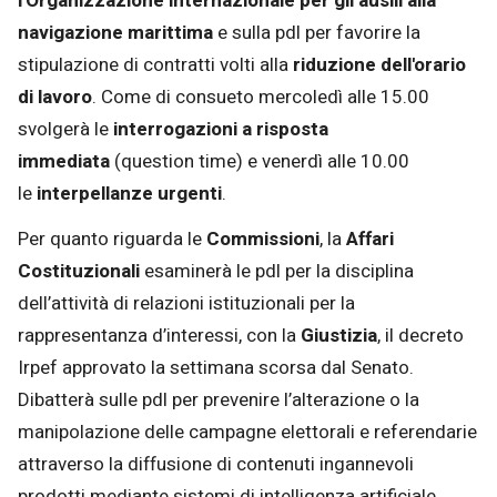
l'Organizzazione internazionale per gli ausili alla
navigazione marittima
e sulla pdl per favorire la
stipulazione di contratti volti alla
riduzione dell'orario
di lavoro
. Come di consueto mercoledì alle 15.00
svolgerà le
interrogazioni a risposta
immediata
(question time) e venerdì alle 10.00
le
interpellanze urgenti
.
Per quanto riguarda le
Commissioni
, la
Affari
Costituzionali
esaminerà le pdl per la disciplina
dell’attività di relazioni istituzionali per la
rappresentanza d’interessi, con la
Giustizia
, il decreto
Irpef approvato la settimana scorsa dal Senato.
Dibatterà sulle pdl per prevenire l’alterazione o la
manipolazione delle campagne elettorali e referendarie
attraverso la diffusione di contenuti ingannevoli
prodotti mediante sistemi di intelligenza artificiale,