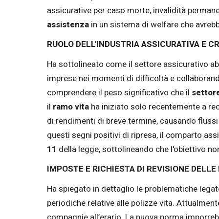
assicurative per caso morte, invalidità perman
assistenza
in un sistema di welfare che avrebb
RUOLO DELL'INDUSTRIA ASSICURATIVA E C
Ha sottolineato come il settore assicurativo 
imprese nei momenti di difficoltà e collaborand
comprendere il peso significativo che il
settor
il
ramo vita
ha iniziato solo recentemente a recu
di rendimenti di breve termine, causando flussi
questi segni positivi di ripresa, il comparto ass
11
della legge, sottolineando che l'obiettivo non
IMPOSTE E RICHIESTA DI REVISIONE DELL
Ha spiegato in dettaglio le problematiche legate
periodiche relative alle polizze vita. Attualment
compagnie all’erario. La nuova norma imporreb