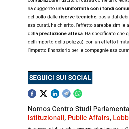
contabilizzare l’uscita di cassa come un credito
ha suggerito una
uniformità con i fondi comu
del bollo dalle
riserve tecniche
, ossia dal debi
assicurati, ha chiarito, l’effetto sarebbe simil
della
prestazione attesa
. Ha specificato che 
dell’importo della polizza), con un effetto limit
l’impatto finanziario per le compagnie assicur
SEGUICI SUI SOCIAL
Nomos Centro Studi Parlamentari 
Istituzionali
,
Public Affairs
,
Lobb
Vuoi ricevere tutti i nostri aggiornamenti in tempo reale? S