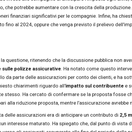
euro, che potrebbe aumentare con la crescita della produzion
eri finanziari significativi per le compagnie. Infine, ha chi
 fino al 2024, oppure che venga previsto il prelievo dell'imp
re la questione, ritenendo che la discussione pubblica non a
sulle polizze assicurative
. Ha notato come questo interve
o da parte delle assicurazioni per conto dei clienti, e ha sott
iesto chiarimenti riguardo all'
impatto sul contribuente
e s
ente stesso. Ha cercato di confermare se la proposta fosse ch
pari alla riduzione proposta, mentre l’assicurazione avrebb
a delle assicurazioni era di anticipare un contributo di
2,5 m
lcun interesse maturato. Ha spiegato che, dal punto di vista 