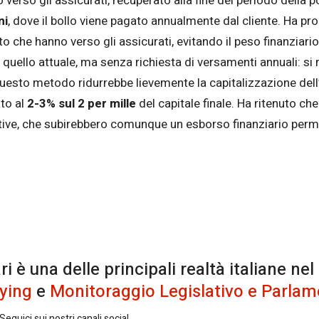
 verso gli assicurati, recuperato alla fine del periodo della
ni
, dove il bollo viene pagato annualmente dal cliente. Ha p
to che hanno verso gli assicurati, evitando il peso finanziario
e a quello attuale, ma senza richiesta di versamenti annuali: s
questo metodo ridurrebbe lievemente la capitalizzazione dell’
ato al
2-3% sul 2 per mille
del capitale finale. Ha ritenuto 
ative, che subirebbero comunque un esborso finanziario perma
è una delle principali realtà italiane nel
ying
e
Monitoraggio Legislativo e Parlam
eguici sui nostri canali social