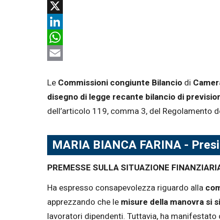
Facebook
X
LinkedIn
WhatsApp
Email
Le
Commissioni congiunte
Bilancio
di
Camer
disegno di legge recante bilancio di prevision
dell’articolo 119, comma 3, del Regolamento de
MARIA BIANCA FARINA -
Pres
PREMESSE SULLA SITUAZIONE FINANZIARI
Ha espresso consapevolezza riguardo alla
com
apprezzando che le
misure della manovra si s
lavoratori dipendenti. Tuttavia, ha manifestato d