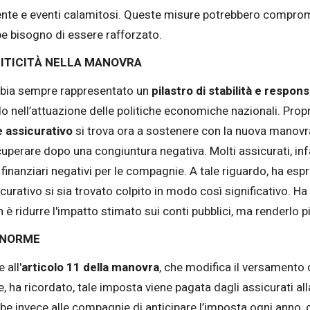
ente e eventi calamitosi. Queste misure potrebbero comprome
e bisogno di essere rafforzato.
RITICITÀ NELLA MANOVRA
abbia sempre rappresentato un
pilastro di stabilità e respons
o nell’attuazione delle politiche economiche nazionali. Propr
e assicurativo
si trova ora a sostenere con la nuova manovra
perare dopo una congiuntura negativa. Molti assicurati, infat
 finanziari negativi per le compagnie. A tale riguardo, ha esp
icurativo si sia trovato colpito in modo così significativo. Ha
 è ridurre l'impatto stimato sui conti pubblici, ma renderlo p
E NORME
 all'
articolo 11 della manovra
, che modifica il versamento 
e, ha ricordato, tale imposta viene pagata dagli assicurati al
be invece alle compagnie di anticipare l’imposta ogni anno,