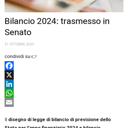
Bilancio 2024: trasmesso in
Senato
31 OTTOBRE 2023
Facebook
X
LinkedIn
WhatsApp
Email
Il
disegno di legge di bilancio di previsione dello
Stato per l’anno finanziario 2024 e bilancio