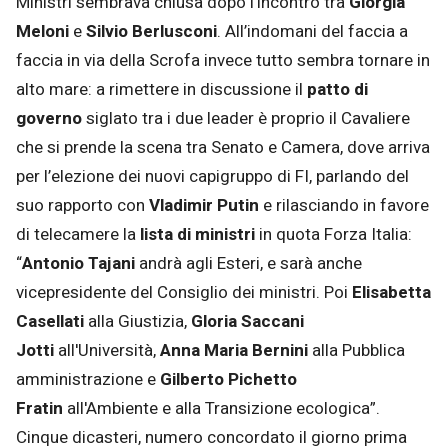
Ministri sembrava chiusa dopo l’incontro tra
Giorgia
Meloni
e
Silvio Berlusconi
. All’indomani del faccia a
faccia in via della Scrofa invece tutto sembra tornare in
alto mare: a rimettere in discussione il
patto di
governo
siglato tra i due leader è proprio il Cavaliere
che si prende la scena tra Senato e Camera, dove arriva
per l’elezione dei nuovi capigruppo di FI, parlando del
suo rapporto con
Vladimir Putin
e rilasciando in favore
di telecamere la
lista di ministri
in quota Forza Italia:
“
Antonio Tajani
andrà agli Esteri, e sarà anche
vicepresidente del Consiglio dei ministri. Poi
Elisabetta
Casellati
alla Giustizia,
Gloria Saccani
Jotti
all'Università,
Anna Maria Bernini
alla Pubblica
amministrazione e
Gilberto Pichetto
Fratin
all'Ambiente e alla Transizione ecologica”.
Cinque dicasteri, numero concordato il giorno prima