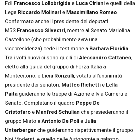
FdI
Francesco Lollobrigida
e
Luca Ciriani
e quelli della
Lega
Riccardo Molinari
e
Massimiliano Romeo
.
Confermato anche il presidente dei deputati
M5S
Francesco Silvestri
, mentre al Senato Mariolina
Castellone (che probabilmente avrà una
vicepresidenza) cede il testimone a
Barbara Floridia
.
Tra i volti nuovi ci sono quelli di
Alessandro Cattaneo
,
eletto alla guida del gruppo di Forza Italia a
Montecitorio, e
Licia Ronzulli
, votata all'unanimità
presidente dei senatori.
Matteo Richetti
e
Lella
Paita
guideranno le truppe di Azione e Iv a Camera e
Senato. Completano il quadro
Peppe De
Cristofaro
e
Manfred Schulian
che presiederanno il
gruppo Misto e
Antonio De Poli
e
Julia
Unterberger
che guideranno rispettivamente il gruppo
Noi Moderati e quello delle Autonomie a palazzo