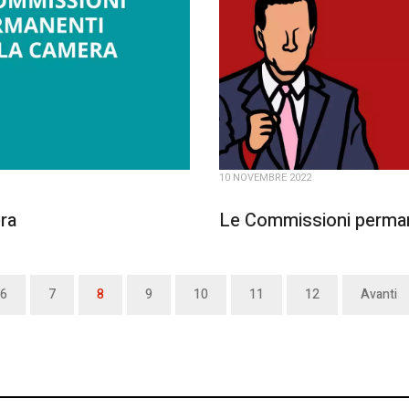
10 NOVEMBRE 2022
ra
Le Commissioni perman
6
7
8
9
10
11
12
Avanti