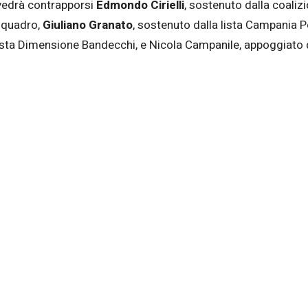
e vedrà contrapporsi
Edmondo Cirielli
, sostenuto dalla coaliz
l quadro,
Giuliano Granato
, sostenuto dalla lista Campania 
 lista Dimensione Bandecchi, e Nicola Campanile, appoggiato