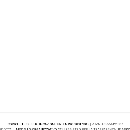
CODICE ETICO
|
CERTIFICAZIONE UNI EN ISO 9001:2015
| P IVA IT05554421007
ADOTTA IL
MODELLO ORGANIZZATIVO 231
| REGISTRO PER LA TRASPARENZA UE
36930