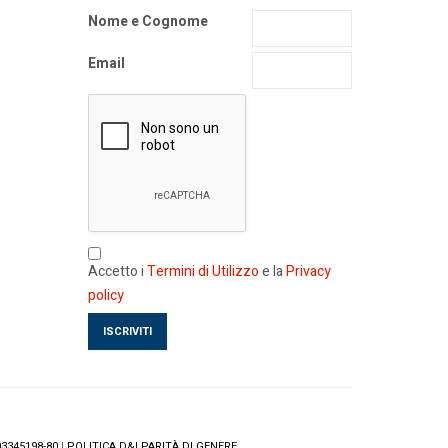
Nome e Cognome
Email
Accetto i
Termini di Utilizzo
e la
Privacy
policy
3345198-80
|
POLITICA D&I PARITÀ DI GENERE