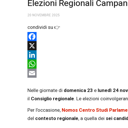
Elezioni Regionali Campan
20 NOVEMBRE 2025
Facebook
X
LinkedIn
WhatsApp
Email
Nelle giornate di
domenica 23
e
lunedì 24 no
il
Consiglio regionale
. Le elezioni coinvolger
Per l’occasione,
Nomos Centro Studi Parlame
del
contesto
regionale
, a quella dei
sei candid