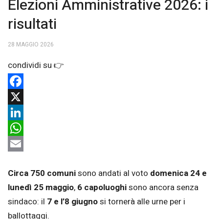
Elezioni Amministrative 2026: i
risultati
28 MAGGIO 2026
Facebook
X
LinkedIn
WhatsApp
Email
Circa 750 comuni
sono andati al voto
domenica 24 e
lunedì 25 maggio
,
6 capoluoghi
sono ancora senza
sindaco: il
7 e l’8 giugno
si tornerà alle urne per i
ballottaggi.