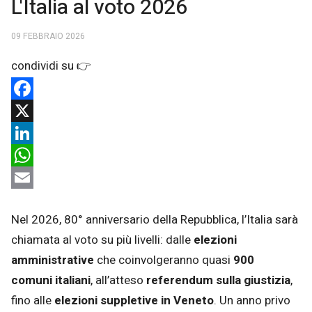
L'Italia al voto 2026
09 FEBBRAIO 2026
Facebook
X
LinkedIn
WhatsApp
Email
Nel 2026, 80° anniversario della Repubblica, l’Italia sarà
chiamata al voto su più livelli: dalle
elezioni
amministrative
che coinvolgeranno quasi
900
comuni
italiani
, all’atteso
referendum sulla giustizia
,
fino alle
elezioni suppletive in Veneto
. Un anno privo