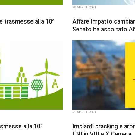
28 APRILE 2021
ie trasmesse alla 10ª
Affare Impatto cambiame
Senato ha ascoltato A
21 APRILE 2021
rasmesse alla 10ª
Impianti cracking e aro
ENI in VIII e X Camera