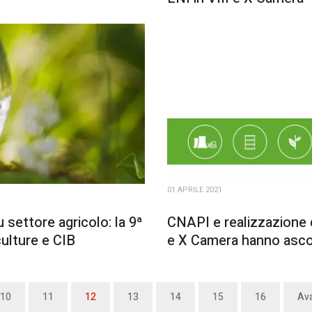
01 APRILE 2021
 settore agricolo: la 9ª
CNAPI e realizzazione de
ulture e CIB
e X Camera hanno asc
10
11
12
13
14
15
16
Ava