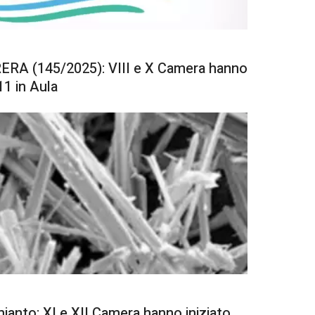
RERA (145/2025): VIII e X Camera hanno
11 in Aula
mianto: XI e XII Camera hanno iniziato