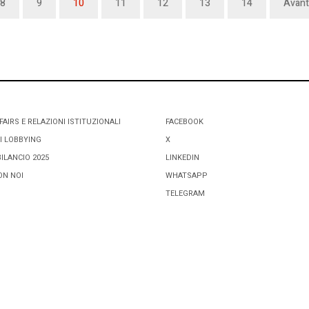
8
9
10
11
12
13
14
Avant
FAIRS E RELAZIONI ISTITUZIONALI
FACEBOOK
I LOBBYING
X
BILANCIO 2025
LINKEDIN
ON NOI
WHATSAPP
TELEGRAM