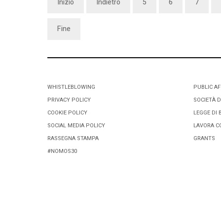
Inizio
Indietro
5
6
7
Fine
WHISTLEBLOWING
PUBLIC AF
PRIVACY POLICY
SOCIETÀ D
COOKIE POLICY
LEGGE DI 
SOCIAL MEDIA POLICY
LAVORA C
RASSEGNA STAMPA
GRANTS
#NOMOS30