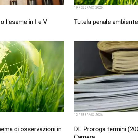
19 FEBBRAIO 2026
 l'esame in I e V
Tutela penale ambiente
12 FEBBRAIO 2026
ema di osservazioni in
DL Proroga termini (200/
Camera