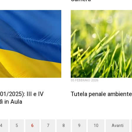
05 FEBBRAIO 2026
1/2025): III e IV
Tutela penale ambiente:
 in Aula
4
5
6
7
8
9
10
Avanti