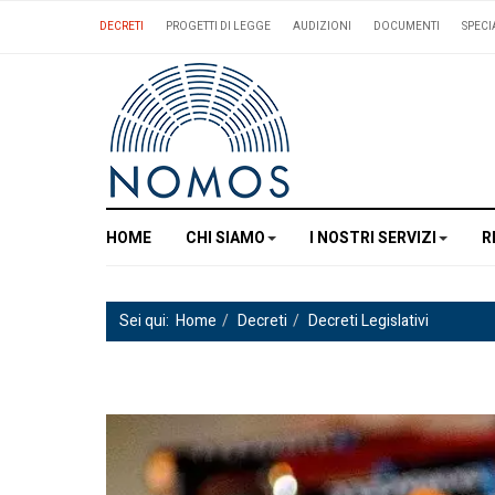
DECRETI
PROGETTI DI LEGGE
AUDIZIONI
DOCUMENTI
SPECI
HOME
CHI SIAMO
I NOSTRI SERVIZI
R
Sei qui:
Home
Decreti
Decreti Legislativi