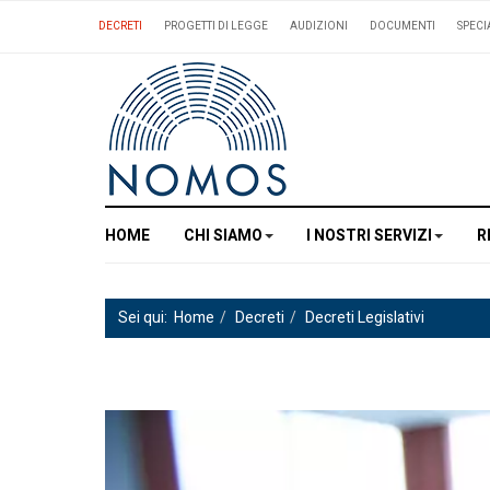
DECRETI
PROGETTI DI LEGGE
AUDIZIONI
DOCUMENTI
SPECI
HOME
CHI SIAMO
I NOSTRI SERVIZI
R
Sei qui:
Home
Decreti
Decreti Legislativi