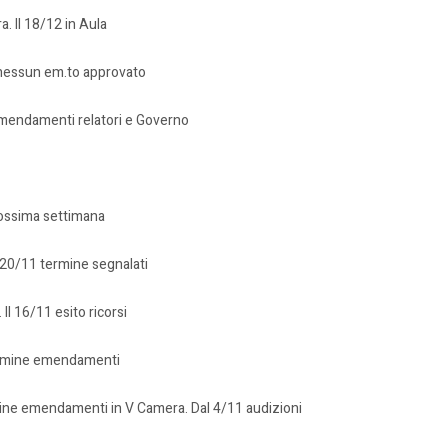
a. Il 18/12 in Aula
 nessun em.to approvato
 emendamenti relatori e Governo
rossima settimana
 20/11 termine segnalati
Il 16/11 esito ricorsi
 termine emendamenti
ermine emendamenti in V Camera. Dal 4/11 audizioni