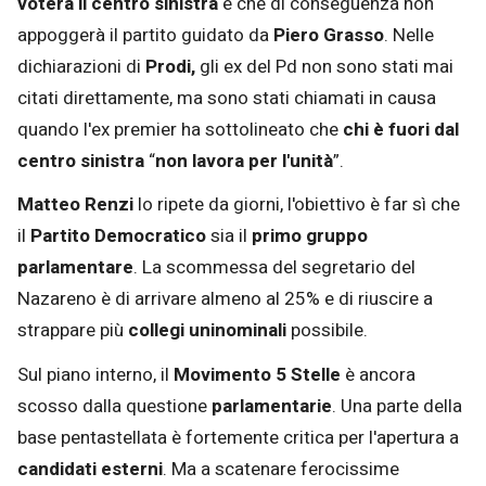
voterà il centro sinistra
e che di conseguenza non
appoggerà il partito guidato da
Piero Grasso
. Nelle
dichiarazioni di
Prodi,
gli ex del Pd non sono stati mai
citati direttamente, ma sono stati chiamati in causa
quando l'ex premier ha sottolineato che
chi è fuori dal
centro sinistra
“
non lavora per l'unità
”.
Matteo Renzi
lo ripete da giorni, l'obiettivo è far sì che
il
Partito Democratico
sia il
primo gruppo
parlamentare
. La scommessa del segretario del
Nazareno è di arrivare almeno al 25% e di riuscire a
strappare più
collegi uninominali
possibile.
Sul piano interno, il
Movimento 5 Stelle
è ancora
scosso dalla questione
parlamentarie
. Una parte della
base pentastellata è fortemente critica per l'apertura a
candidati esterni
. Ma a scatenare ferocissime