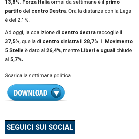
13,8%. Forza Italia
ormai da settimane è il
primo
partito
del
centro Destra
. Ora la distanza con la Lega
è del 2,1%.
Ad oggi, la coalizione di
centro destra
raccoglie il
37,5%
, quella di
centro sinistra
il
28,7%
. Il
Movimento
5 Stelle
è dato al
26,4%
, mentre
Liberi e uguali
chiude
al
5,7%.
Scarica la settimana politica
SEGUICI SUI SOCIAL