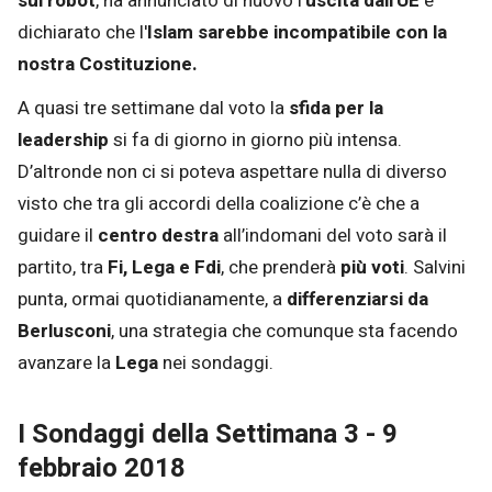
sui robot
, ha annunciato di nuovo l'
uscita dall'UE
e
dichiarato che l'
Islam sarebbe incompatibile con la
nostra Costituzione.
A quasi tre settimane dal voto la
sfida per la
leadership
si fa di giorno in giorno più intensa.
D’altronde non ci si poteva aspettare nulla di diverso
visto che tra gli accordi della coalizione c’è che a
guidare il
centro destra
all’indomani del voto sarà il
partito, tra
Fi, Lega e Fdi
, che prenderà
più voti
. Salvini
punta, ormai quotidianamente, a
differenziarsi da
Berlusconi
, una strategia che comunque sta facendo
avanzare la
Lega
nei sondaggi.
I Sondaggi della Settimana 3 - 9
febbraio 2018