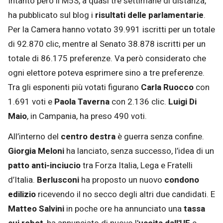
Intanto però il M5S, a quasi tre settimane di distanza,
ha pubblicato sul blog i
risultati delle parlamentarie
.
Per la Camera hanno votato 39.991 iscritti per un totale
di 92.870 clic, mentre al Senato 38.878 iscritti per un
totale di 86.175 preferenze. Va però considerato che
ogni elettore poteva esprimere sino a tre preferenze.
Tra gli esponenti più votati figurano
Carla Ruocco
con
1.691 voti e
Paola Taverna
con 2.136 clic.
Luigi Di
Maio
, in Campania, ha preso 490 voti.
All’interno del
centro destra
è guerra senza confine.
Giorgia Meloni
ha lanciato, senza successo, l’idea di un
patto anti-inciucio
tra Forza Italia, Lega e Fratelli
d’Italia.
Berlusconi
ha proposto un nuovo
condono
edilizio
ricevendo il no secco degli altri due candidati. E
Matteo Salvini
in poche ore ha annunciato una
tassa