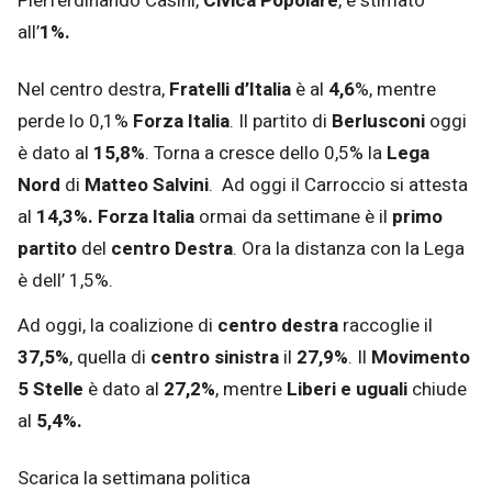
Pierferdinando Casini,
Civica Popolare
, è stimato
all’
1%.
Nel centro destra,
Fratelli d’Italia
è al
4,6
%, mentre
perde lo 0,1%
Forza Italia
. Il partito di
Berlusconi
oggi
è dato al
15,8%
. Torna a cresce dello 0,5% la
Lega
Nord
di
Matteo Salvini
. Ad oggi il Carroccio si attesta
al
14,3%. Forza Italia
ormai da settimane è il
primo
partito
del
centro Destra
. Ora la distanza con la Lega
è dell’ 1,5%.
Ad oggi, la coalizione di
centro destra
raccoglie il
37,5%
, quella di
centro sinistra
il
27,9%
. Il
Movimento
5 Stelle
è dato al
27,2%
, mentre
Liberi e uguali
chiude
al
5,4%.
Scarica la settimana politica