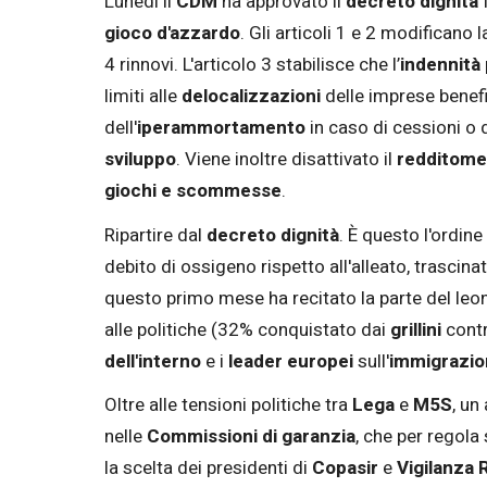
Lunedì il
CDM
ha approvato il
decreto dignità
f
gioco d'azzardo
. Gli articoli 1 e 2 modificano l
4 rinnovi. L'articolo 3 stabilisce che l’
indennità
limiti alle
delocalizzazioni
delle imprese benefi
dell'
iperammortamento
in caso di cessioni o d
sviluppo
. Viene inoltre disattivato il
redditome
giochi e scommesse
.
Ripartire dal
decreto dignità
. È questo l'ordine
debito di ossigeno rispetto all'alleato, trascin
questo primo mese ha recitato la parte del leo
alle politiche (32% conquistato dai
grillini
cont
dell'interno
e i
leader europei
sull'
immigrazio
Oltre alle tensioni politiche tra
Lega
e
M5S
, un
nelle
Commissioni di garanzia
, che per regola
la scelta dei presidenti di
Copasir
e
Vigilanza 