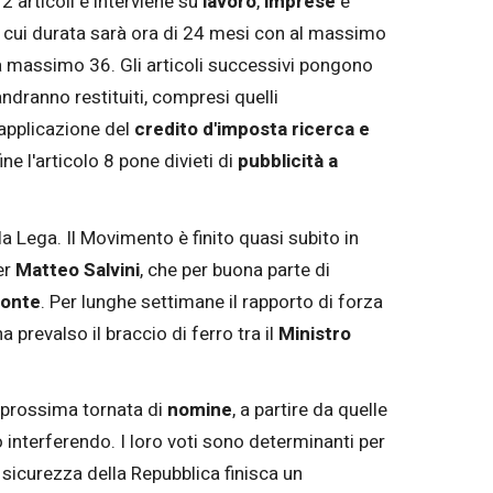
2 articoli e interviene su
lavoro
,
imprese
e
 cui durata sarà ora di 24 mesi con al massimo
 massimo 36. Gli articoli successivi pongono
andranno restituiti, compresi quelli
l'applicazione del
credito d'imposta ricerca e
ine l'articolo 8 pone divieti di
pubblicità a
a Lega. Il Movimento è finito quasi subito in
er
Matteo Salvini
, che per buona parte di
Conte
. Per lunghe settimane il rapporto di forza
 prevalso il braccio di ferro tra il
Ministro
 prossima tornata di
nomine
, a partire da quelle
 interferendo. I loro voti sono determinanti per
 sicurezza della Repubblica finisca un