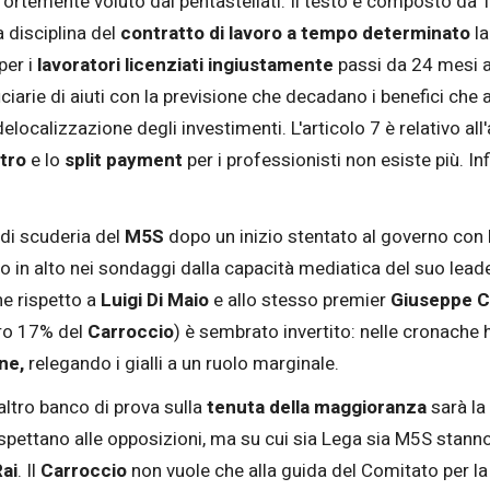
ortemente voluto dai pentastellati. Il testo è composto da 1
a disciplina del
contratto di lavoro a tempo determinato
la
per i
lavoratori licenziati ingiustamente
passi da 24 mesi a
ciarie di aiuti con la previsione che decadano i benefici che 
elocalizzazione degli investimenti. L'articolo 7 è relativo al
tro
e lo
split payment
per i professionisti non esiste più. Inf
 di scuderia del
M5S
dopo un inizio stentato al governo con l
ato in alto nei sondaggi dalla capacità mediatica del suo lead
ne rispetto a
Luigi Di Maio
e allo stesso premier
Giuseppe 
ro 17% del
Carroccio
) è sembrato invertito: nelle cronache ha
ne,
relegando i gialli a un ruolo marginale.
 altro banco di prova sulla
tenuta della maggioranza
sarà la
 spettano alle opposizioni, ma su cui sia Lega sia M5S stanno
Rai
. Il
Carroccio
non vuole che alla guida del Comitato per la