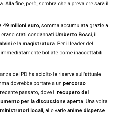
a. Alla fine, però, sembra che a prevalere sarà il
 a
49 milioni euro
, somma accumulata grazie a
17 erano stati condannati
Umberto Bossi
, il
lvini
e la
magistratura
. Per il leader del
oni immediatamente bollate come inaccettabili
anza del PD ha sciolto le riserve sull'attuale
amma dovrebbe portare a un
percorso
 recente passato, dove il
recupero del
umento per la discussione aperta
. Una volta
inistratori locali
, alle varie
anime disperse