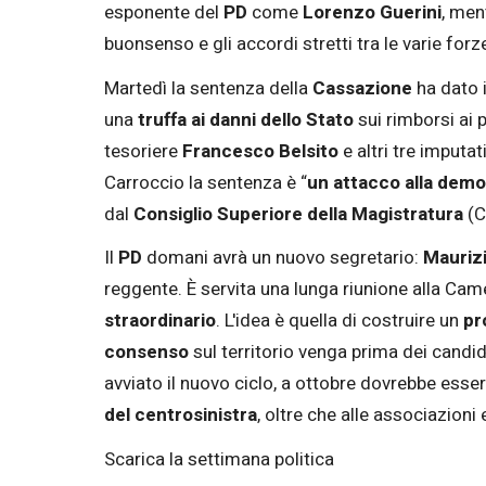
esponente del
PD
come
Lorenzo Guerini
, men
buonsenso e gli accordi stretti tra le varie for
Martedì la sentenza della
Cassazione
ha dato i
una
truffa ai danni dello Stato
sui rimborsi ai p
tesoriere
Francesco Belsito
e altri tre imputa
Carroccio la sentenza è “
un attacco alla demo
dal
Consiglio Superiore della Magistratura
(C
Il
PD
domani avrà un nuovo segretario:
Mauriz
reggente. È servita una lunga riunione alla Cam
straordinario
. L'idea è quella di costruire un
pr
consenso
sul territorio venga prima dei candid
avviato il nuovo ciclo, a ottobre dovrebbe ess
del centrosinistra
, oltre che alle associazioni 
Scarica la settimana politica