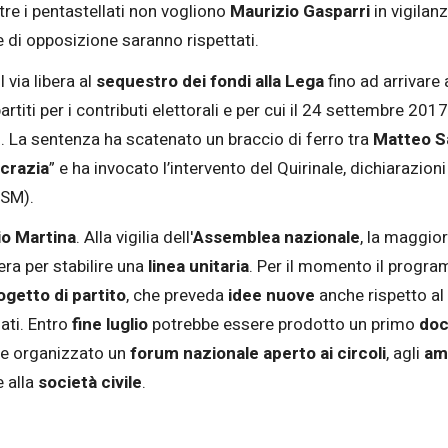
tre i pentastellati non vogliono
Maurizio Gasparri
in vigilanz
ze di opposizione saranno rispettati.
l via libera al
sequestro dei fondi alla Lega
fino ad arrivare
artiti per i contributi elettorali e per cui il 24 settembre 20
ti. La sentenza ha scatenato un braccio di ferro tra
Matteo Sa
crazia
” e ha invocato l’intervento del Quirinale, dichiarazi
SM).
io Martina
. Alla vigilia dell'
Assemblea nazionale
, la maggior
era per stabilire una
linea unitaria
. Per il momento il progr
ogetto di partito
, che preveda
idee nuove
anche rispetto al
ati. Entro
fine luglio
potrebbe essere prodotto un primo
doc
ere organizzato un
forum nazionale aperto ai circoli
, agli
amm
e alla
società civile
.