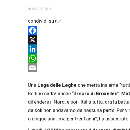
06 LUGLIO 2018
Facebook
X
LinkedIn
WhatsApp
Email
Una
Lega delle Leghe
che metta insieme “tutti 
Berlino cadrà anche “il
muro di Bruxelles
”.
Mat
difendere il Nord, e poi l'Italia tutta, ora la batt
da soli non andavamo da nessuna parte. Per vin
o cinque anni, ma per trent'anni”, ha assicurato