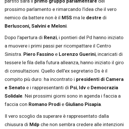
partito sarà il
primo gruppo parlamentare
del
prossimo parlamento e rimarcando l’idea che il vero
nemico da battere non è il
M5S
ma le
destre
di
Berlusconi, Salvini e Meloni
.
Dopo l’apertura di
Renzi
, i pontieri del Pd hanno iniziato
a muovere i primi passi per ricompattare il Centro
Sinistra.
Piero Fassino
e
Lorenzo Guerini
, incaricati di
tessere le fila della futura alleanza, hanno iniziato il giro
di consultazioni. Quello dell'ex segretario Ds è il
compito più duro: ha incontrato i
presidenti di Camera
e Senato
e i rappresentanti di
Psi
,
Idv
e
Democrazia
Solidale
. Nei prossimi giorni sono in agenda i faccia a
faccia con
Romano Prodi
e
Giuliano Pisapia
.
Il vero scoglio da superare è rappresentato dalla
chiusura di
Mdp
che non sembra credere alle intenzioni