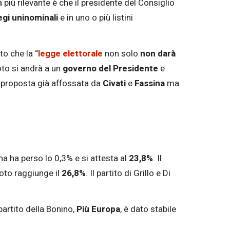
a più rilevante è che il presidente del Consiglio
egi uninominali
e in uno o più listini
to che la “
legge elettorale
non solo
non darà
oto si andrà a un
governo del Presidente
e
na proposta già affossata da
Civati
e
Fassina
ma
 ha perso lo 0,3% e si attesta al
23,8%
. Il
voto raggiunge il
26,8%
. Il partito di Grillo e Di
 partito della Bonino,
Più Europa
, è dato stabile