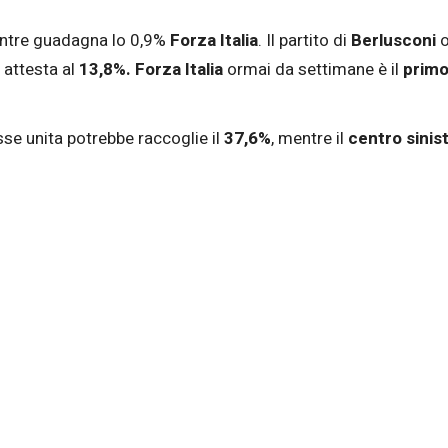
ntre guadagna lo 0,9%
Forza Italia
. Il partito di
Berlusconi
o
i attesta al
13,8%. Forza Italia
ormai da settimane è il
primo
sse unita potrebbe raccoglie il
37,6%
, mentre il
centro sinis