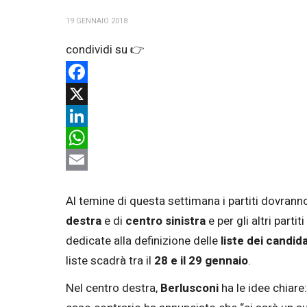
19 GENNAIO 2018
Facebook
X
LinkedIn
WhatsApp
Email
Al temine di questa settimana i partiti dovrann
destra
e di
centro sinistra
e per gli altri parti
dedicate alla definizione delle
liste dei candida
liste scadrà tra il
28 e il 29 gennaio
.
Nel centro destra,
Berlusconi
ha le idee chiar