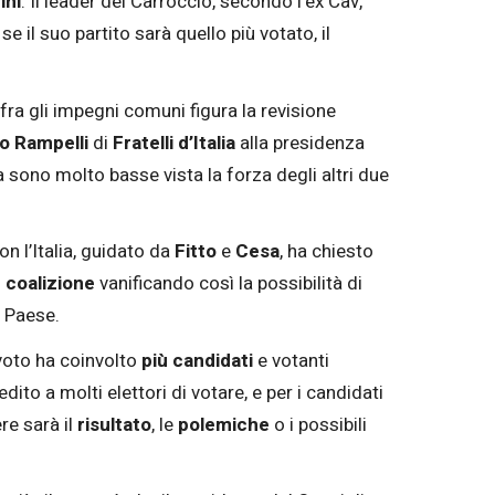
ini
. Il leader del Carroccio, secondo l'ex Cav,
e il suo partito sarà quello più votato, il
fra gli impegni comuni figura la revisione
o Rampelli
di
Fratelli d’Italia
alla presidenza
ia sono molto basse vista la forza degli altri due
con l’Italia, guidato da
Fitto
e
Cesa
, ha chiesto
 coalizione
vanificando così la possibilità di
 Paese.
l voto ha coinvolto
più candidati
e votanti
dito a molti elettori di votare, e per i candidati
re sarà il
risultato
, le
polemiche
o i possibili