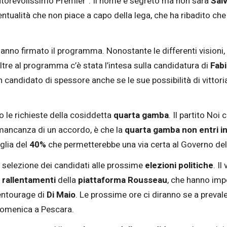
autorevolissimo Premier”. Il nome è segreto ma non sarà
Salv
entualità che non piace a capo della lega, che ha ribadito che s
anno firmato il programma. Nonostante le differenti visioni, 
ltre al programma c’è stata l’intesa sulla candidatura di
Fabi
un candidato di spessore anche se le sue possibilità di vittor
 le richieste della cosiddetta
quarta gamba
. Il partito Noi 
, in mancanza di un accordo, è che la
quarta gamba non entri in
oglia del
40%
che permetterebbe una via certa al Governo del
a selezione dei candidati alle prossime
elezioni politiche
. I
i
rallentamenti
della
piattaforma Rousseau
, che hanno impe
’entourage di
Di Maio
. Le prossime ore ci diranno se a prevale
 domenica a Pescara.