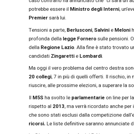
caso contrario ha annunciato che “ci sarà un 
potrebbe essere il
Ministro degli Interni
, un’ev
Premier
sarà lui.
Tensioni a parte,
Berlusconi
,
Salvini
e
Meloni
h
profonda della
legge Fornero
sulle pensioni. O
della
Regione Lazio
. Alla fine è stato trovato 
candidati
Zingaretti
e
Lombardi
.
Ma oggi il vero problema del centro destra sono
20 collegi
, 7 in più di quelli offerti. Il rischio
riuscire, alle prossime elezioni, a superare la s
Il
M5S
ha svolto le
parlamentarie
on line per l
rispetto al
2013
, ma verrà ricordato anche per 
che sono stati esclusi dalla competizione dall
ricorsi.
Le liste definitive saranno annunciate