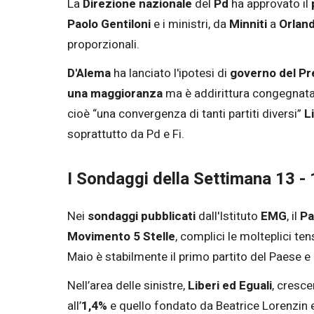
La
Direzione nazionale
del
Pd
ha approvato il
Paolo Gentiloni
e i ministri, da
Minniti
a
Orlan
proporzionali.
D'Alema
ha lanciato l'ipotesi di
governo del P
una maggioranza
ma è addirittura congegnat
cioè “una convergenza di tanti partiti diversi”
L
soprattutto da Pd e Fi.
I Sondaggi della Settimana 13 -
Nei
sondaggi pubblicati
dall'Istituto
EMG
, il
Pa
Movimento
5 Stelle
, complici le molteplici te
Maio è stabilmente il primo partito del Paese e 
Nell’area delle sinistre,
Liberi ed Eguali
, cresce
all’
1,4%
e quello fondato da Beatrice Lorenzin 