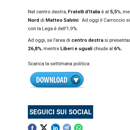
Nel centro destra,
Fratelli d’Italia
è al
5,5
%, me
Nord
di
Matteo Salvini
. Ad oggi il Carroccio s
con la Lega è dell’1,9%.
Ad oggi, se l’area di
centro destra
si presenta
26,8%
, mentre
Liberi e uguali
chiude al
6%.
Scarica la settimana politica
SEGUICI SUI SOCIAL