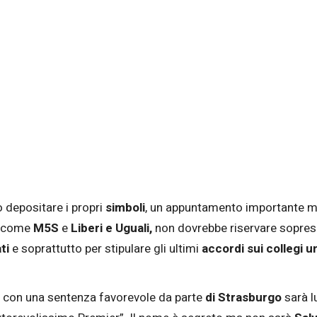
o depositare i propri
simboli
, un appuntamento importante ma
ti come
M5S
e
Liberi e Uguali,
non dovrebbe riservare sopres
ti
e soprattutto per stipulare gli ultimi
accordi sui
collegi u
e: con una sentenza favorevole da parte
di Strasburgo
sarà l