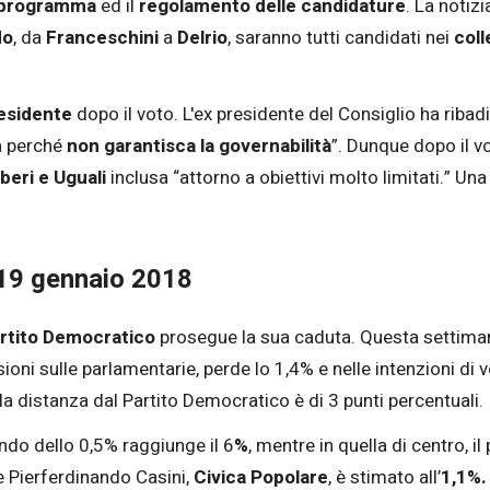
programma
ed il
regolamento delle candidature
. La notizi
do
, da
Franceschini
a
Delrio
, saranno tutti candidati nei
coll
residente
dopo il voto. L'ex presidente del Consiglio ha ribadi
a perché
non garantisca la governabilità
”. Dunque dopo il v
iberi e Uguali
inclusa “attorno a obiettivi molto limitati.” U
 19 gennaio 2018
rtito Democratico
prosegue la sua caduta. Questa settimana
nsioni sulle parlamentarie, perde lo 1,4% e nelle intenzioni di 
la distanza dal Partito Democratico è di 3 punti percentuali.
ndo dello 0,5% raggiunge il 6
%
, mentre in quella di centro, il
e Pierferdinando Casini,
Civica Popolare
, è stimato all’
1,1%.