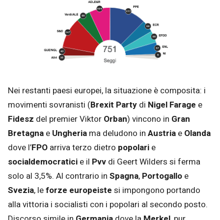
Nei restanti paesi europei, la situazione è composita: i
movimenti sovranisti (
Brexit Party
di
Nigel Farage
e
Fidesz
del premier Viktor
Orban
) vincono in
Gran
Bretagna
e
Ungheria
ma deludono in
Austria
e
Olanda
dove l’
FPO
arriva terzo dietro
popolari
e
socialdemocratici
e il
Pvv
di Geert Wilders si ferma
solo al 3,5%. Al contrario in
Spagna
,
Portogallo
e
Svezia
, le
forze europeiste
si impongono portando
alla vittoria i socialisti con i popolari al secondo posto.
Discorso simile in
Germania
dove la
Merkel
, pur