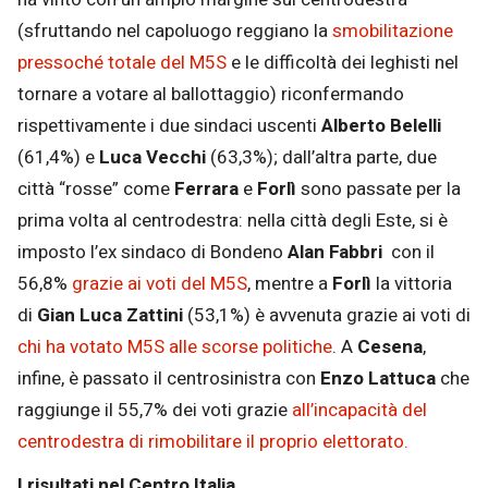
(sfruttando nel capoluogo reggiano la
smobilitazione
pressoché totale del M5S
e le difficoltà dei leghisti nel
tornare a votare al ballottaggio) riconfermando
rispettivamente i due sindaci uscenti
Alberto Belelli
(61,4%) e
Luca Vecchi
(63,3%); dall’altra parte, due
città “rosse” come
Ferrara
e
Forlì
sono passate per la
prima volta al centrodestra: nella città degli Este, si è
imposto l’ex sindaco di Bondeno
Alan Fabbri
con il
56,8%
grazie ai voti del M5S
, mentre a
Forlì
la vittoria
di
Gian Luca Zattini
(53,1%) è avvenuta grazie ai voti di
chi ha votato M5S alle scorse politiche
. A
Cesena
,
infine, è passato il centrosinistra con
Enzo Lattuca
che
raggiunge il 55,7% dei voti grazie
all’incapacità del
centrodestra di rimobilitare il proprio elettorato.
I risultati nel Centro Italia