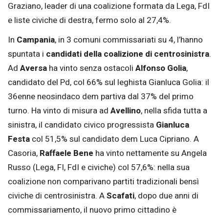
Graziano, leader di una coalizione formata da Lega, FdI
e liste civiche di destra, fermo solo al 27,4%.
In
Campania
, in 3 comuni commissariati su 4, l’hanno
spuntata i
candidati della coalizione di centrosinistra
.
Ad
Aversa
ha vinto senza ostacoli
Alfonso Golia
,
candidato del Pd, col 66% sul leghista Gianluca Golia: il
36enne neosindaco dem partiva dal 37% del primo
turno. Ha vinto di misura ad
Avellino
, nella sfida tutta a
sinistra, il candidato civico progressista
Gianluca
Festa
col 51,5% sul candidato dem Luca Cipriano. A
Casoria,
Raffaele Bene
ha vinto nettamente su Angela
Russo (Lega, FI, FdI e civiche) col 57,6%: nella sua
coalizione non comparivano partiti tradizionali bensì
civiche di centrosinistra. A
Scafati
, dopo due anni di
commissariamento, il nuovo primo cittadino è