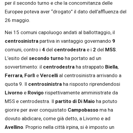
per il secondo turno e che la concomitanza delle
Europee poteva aver “drogato” il dato dell’affluenza del
26 maggio.
Nei 15 comuni capoluogo andati al ballottaggio, il
centrosinistra
partiva in vantaggio governando
9
comuni, contro i
4
del
centrodestra
e i
2
del
M5S
.
L’esito del
secondo turno
ha portato ad un
sovvertimento: il
centrodestra
ha strappato
Biella
,
Ferrara
,
Forlì
e
Vercelli
al centrosinistra arrivando a
quota 9. Il
centrosinistra
ha risposto riprendendosi
Livorno
e
Rovigo
rispettivamente amministrate da
M5S e centrodestra. Il
partito di Di Maio
ha potuto
giorire per aver conquistato
Campobasso
ma ha
dovuto abdicare, come già detto, a Livorno e ad
Avellino
. Proprio nella città irpina, si è imposto un