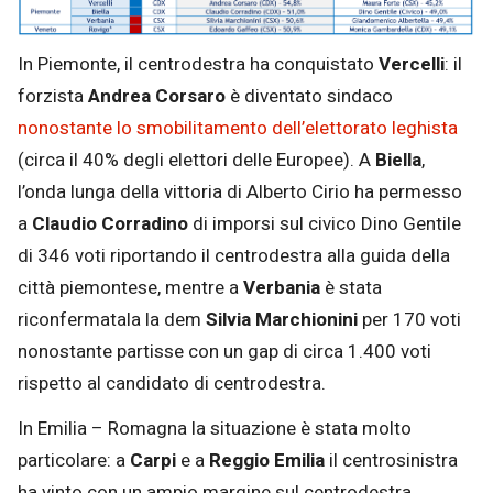
In Piemonte, il centrodestra ha conquistato
Vercelli
: il
forzista
Andrea Corsaro
è diventato sindaco
nonostante lo smobilitamento dell’elettorato leghista
(circa il 40% degli elettori delle Europee). A
Biella
,
l’onda lunga della vittoria di Alberto Cirio ha permesso
a
Claudio Corradino
di imporsi sul civico Dino Gentile
di 346 voti riportando il centrodestra alla guida della
città piemontese, mentre a
Verbania
è stata
riconfermatala la dem
Silvia Marchionini
per 170 voti
nonostante partisse con un gap di circa 1.400 voti
rispetto al candidato di centrodestra.
In Emilia – Romagna la situazione è stata molto
particolare: a
Carpi
e a
Reggio Emilia
il centrosinistra
ha vinto con un ampio margine sul centrodestra