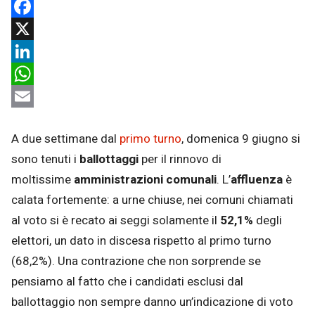
Facebook
X
LinkedIn
WhatsApp
Email
A due settimane dal
primo turno
, domenica 9 giugno si
sono tenuti i
ballottaggi
per il rinnovo di
moltissime
amministrazioni comunali
. L’
affluenza
è
calata fortemente: a urne chiuse, nei comuni chiamati
al voto si è recato ai seggi solamente il
52,1%
degli
elettori, un dato in discesa rispetto al primo turno
(68,2%). Una contrazione che non sorprende se
pensiamo al fatto che i candidati esclusi dal
ballottaggio non sempre danno un’indicazione di voto