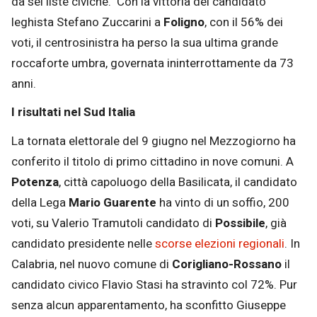
da sei liste civiche. Con la vittoria del candidato
leghista Stefano Zuccarini a
Foligno
, con il 56% dei
voti, il centrosinistra ha perso la sua ultima grande
roccaforte umbra, governata ininterrottamente da 73
anni.
I risultati nel Sud Italia
La tornata elettorale del 9 giugno nel Mezzogiorno ha
conferito il titolo di primo cittadino in nove comuni. A
Potenza
, città capoluogo della Basilicata, il candidato
della Lega
Mario Guarente
ha vinto di un soffio, 200
voti, su Valerio Tramutoli candidato di
Possibile
, già
candidato presidente nelle
scorse elezioni regionali
. In
Calabria, nel nuovo comune di
Corigliano-Rossano
il
candidato civico Flavio Stasi ha stravinto col 72%. Pur
senza alcun apparentamento, ha sconfitto Giuseppe