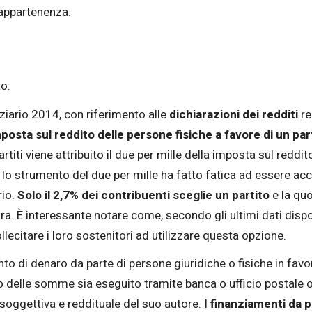
 appartenenza.
to:
nziario 2014, con riferimento alle
dichiarazioni dei redditi
re
mposta sul reddito delle persone fisiche a favore di un part
artiti viene attribuito il due per mille della imposta sul reddit
 lo strumento del due per mille ha fatto fatica ad essere acce
rio.
Solo il 2,7% dei contribuenti sceglie un partito
e la quo
ra. È interessante notare come, secondo gli ultimi dati dispo
llecitare i loro sostenitori ad utilizzare questa opzione.
to di denaro da parte di persone giuridiche o fisiche in favor
o delle somme sia eseguito tramite banca o ufficio postale 
 soggettiva e reddituale del suo autore. I
finanziamenti da p