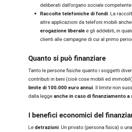
deliberati dall’organo sociale competente e
Raccolte telefoniche di fondi
. La racco
altre applicazioni da telefoni mobili anche
erogazione liberale
e gli addebiti, in qua
clienti alle campagne di cui al primo peri
Quanto si può finanziare
Tanto le persone fisiche quanto i soggetti dive
contributi in beni (cioè cose mobili ed immobili
limite di
100.000 euro annui
. Il limite non su
dalla legge
anche
in caso di finanziamento a 
I benefici economici del finanzi
Le
detrazioni
. Un privato (persona fisica) o u