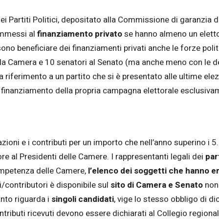
ei Partiti Politici, depositato alla Commissione di garanzia de
 ammessi al
finanziamento privato
se hanno almeno un eletto s
ono beneficiare dei finanziamenti privati anche le forze pol
a Camera e 10 senatori al Senato (ma anche meno con le der
 riferimento a un partito che si è presentato alle ultime ele
l finanziamento della propria campagna elettorale esclusivam
azioni e i contributi per un importo che nell’anno superino i 5.
e al Presidenti delle Camere. I rappresentanti legali dei
part
 competenza delle Camere,
l’elenco dei
soggetti che hanno e
i/contributori è disponibile sul
sito di Camera e Senato
nonc
anto riguarda i
singoli candidati
, vige lo stesso obbligo di d
ributi ricevuti devono essere dichiarati al Collegio regionale