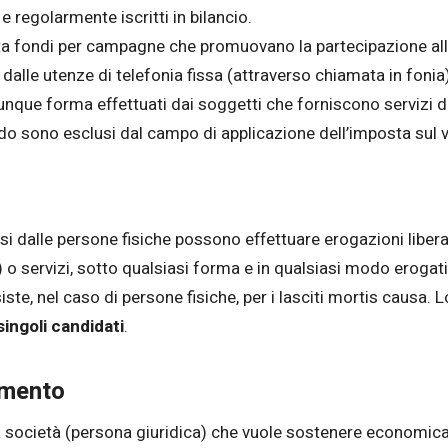
 regolarmente iscritti in bilancio.
lta fondi per campagne che promuovano la partecipazione alla
 dalle utenze di telefonia fissa (attraverso chiamata in fonia
lunque forma effettuati dai soggetti che forniscono servizi di 
odo sono esclusi dal campo di applicazione dell’imposta sul 
rsi dalle persone fisiche possono effettuare erogazioni libe
) o servizi, sotto qualsiasi forma e in qualsiasi modo erogat
ssiste, nel caso di persone fisiche, per i lasciti mortis causa
singoli candidati
.
amento
na società (persona giuridica) che vuole sostenere economic